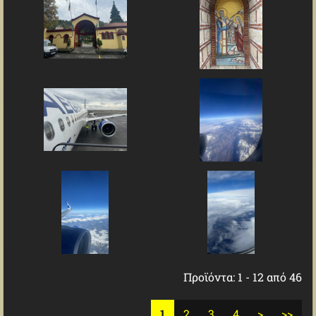
Προϊόντα: 1 - 12 από 46
1
2
3
4
>
>>