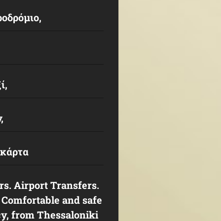
οδρόμιο,
ί,
ν,
 κάρτα
s. Airport Transfers.
. Comfortable and safe
cy, from Thessaloniki