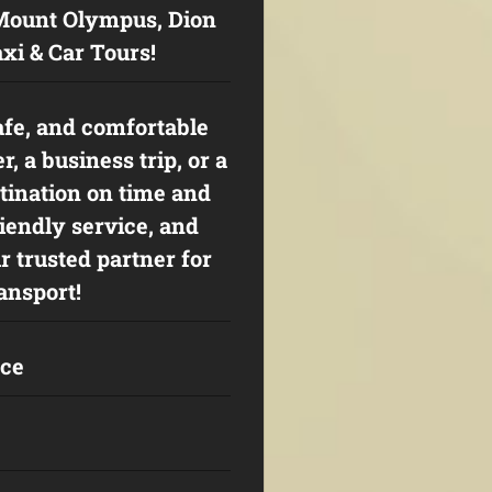
, Mount Olympus, Dion
xi & Car Tours!
safe, and comfortable
, a business trip, or a
stination on time and
iendly service, and
 trusted partner for
ansport!
ece