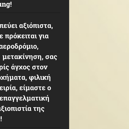
ung
!
πεύει αξιόπιστα,
ε πρόκειται για
αεροδρόμιο,
ή μετακίνηση, σας
ρίς άγχος στον
οχήματα, φιλική
ιρία, είμαστε ο
 επαγγελματική
ξιοπιστία της
!