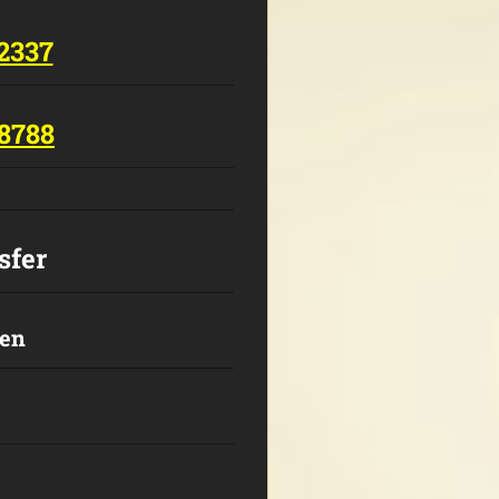
12337
48788
sfer
ten