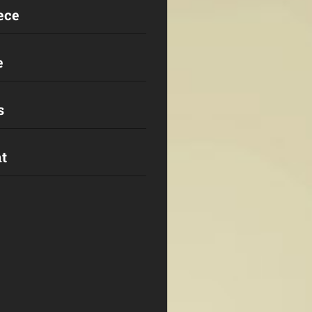
ece
e
s
t