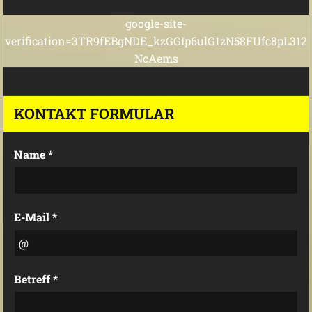
google-site-
verification=3TR9fEBgNDE_kzGGIp6ulG1zN58FUfc8pL312
NcAems
KONTAKT FORMULAR
Name *
E-Mail *
Betreff *