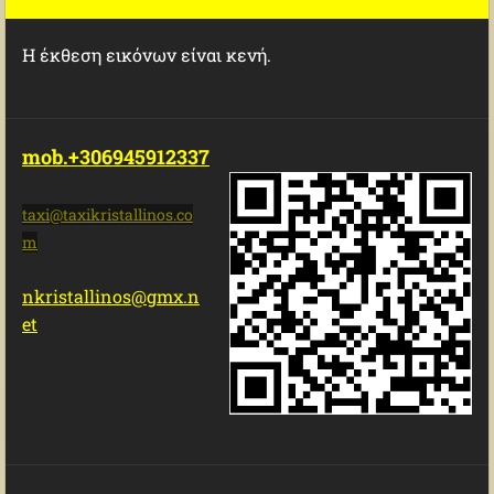
Η έκθεση εικόνων είναι κενή.
mob.+306945912337
taxi@tax
ikristal
linos.co
m
nkristallinos@gmx.n
et