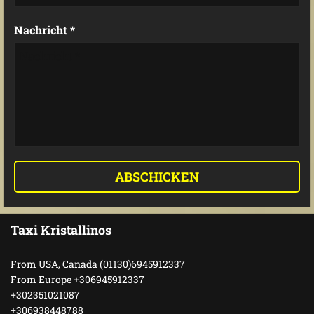
Nachricht *
Taxi Kristallinos
From USA, Canada (01130)6945912337
From Europe +306945912337
+302351021087
+306938448788