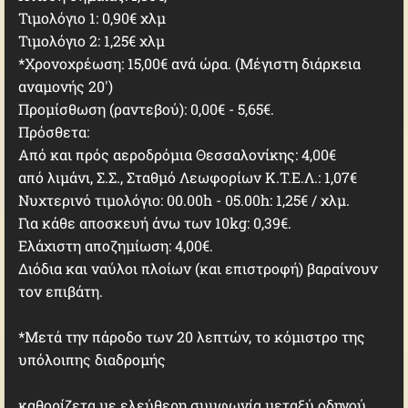
Τιμολόγιο 1: 0,90€ χλμ
Τιμολόγιο 2: 1,25€ χλμ
*Χρονοχρέωση: 15,00€ ανά ώρα. (Μέγιστη διάρκεια
αναμονής 20')
Προμίσθωση (ραντεβού): 0,00€ - 5,65€.
Πρόσθετα:
Από και πρός αεροδρόμια Θεσσαλονίκης: 4,00€
από λιμάνι, Σ.Σ., Σταθμό Λεωφορίων Κ.Τ.Ε.Λ.: 1,07€
Νυχτερινό τιμολόγιο: 00.00h - 05.00h: 1,25€ / χλμ.
Για κάθε αποσκευή άνω των 10kg: 0,39€.
Ελάχιστη αποζημίωση: 4,00€.
Διόδια και ναύλοι πλοίων (και επιστροφή) βαραίνουν
τον επιβάτη.
*Μετά την πάροδο των 20 λεπτών, το κόμιστρο της
υπόλοιπης διαδρομής
καθορίζετα με ελεύθερη συμφωνία μεταξύ οδηγού