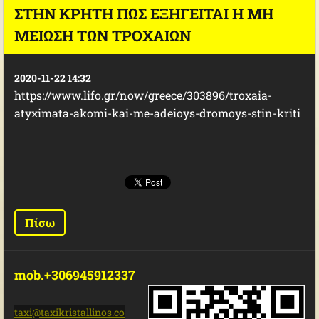
ΣΤΗΝ ΚΡΉΤΗ ΠΏΣ ΕΞΗΓΕΊΤΑΙ Η ΜΗ
ΜΕΊΩΣΗ ΤΩΝ ΤΡΟΧΑΊΩΝ
2020-11-22 14:32
https://www.lifo.gr/now/greece/303896/troxaia-
atyximata-akomi-kai-me-adeioys-dromoys-stin-kriti
Πίσω
mob.+306945912337
taxi@tax
ikristal
linos.co