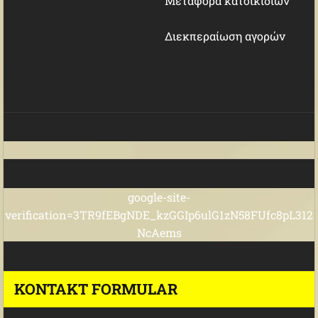
Μεταφορά κατοικιδίων
Διεκπεραίωση αγορών
google-site-
verification=3TR9fEBgNDE_kzGGIp6ulG1zN58FUfc8pL312
NcAems
KONTAKT FORMULAR