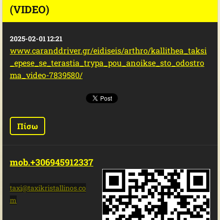
(VIDEO)
2025-02-01 12:21
www.caranddriver.gr/eidiseis/arthro/kallithea_taksi
_epese_se_terastia_trypa_pou_anoikse_sto_odostro
ma_video-7839580/
Πίσω
mob.+306945912337
taxi@tax
ikristal
linos.co
m