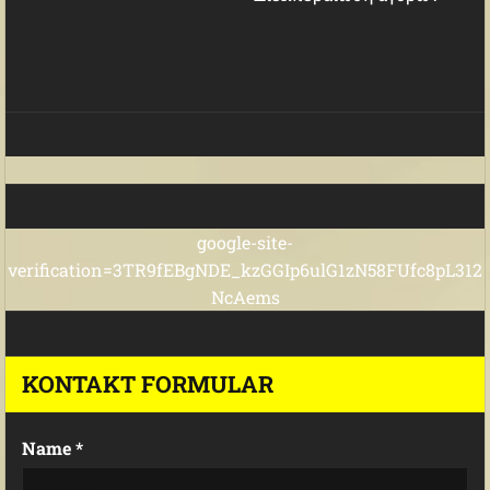
google-site-
verification=3TR9fEBgNDE_kzGGIp6ulG1zN58FUfc8pL312
NcAems
KONTAKT FORMULAR
Name *