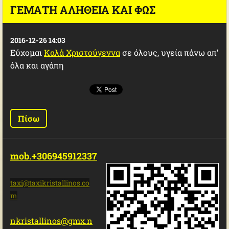
ΓΕΜΆΤΗ ΑΛΉΘΕΙΑ ΚΑΙ ΦΩΣ
2016-12-26 14:03
Εύχομαι
Καλά Χριστούγεννα
σε όλους, υγεία πάνω απ’
όλα και αγάπη
Πίσω
mob.+306945912337
taxi@tax
ikristal
linos.co
m
nkristallinos@gmx.n