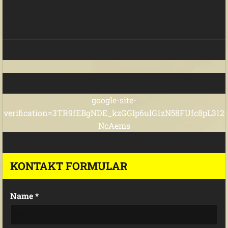
google-site-
verification=3TR9fEBgNDE_kzGGIp6ulG1zN58FUfc8pL312
NcAems
KONTAKT FORMULAR
Name *