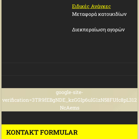
Ειδικές Ανάγκες
Μεταφορά κατοικιδίων
Διεκπεραίωση αγορών
google-site-
verification=3TR9fEBgNDE_kzGGIp6ulG1zN58FUfc8pL312
NcAems
KONTAKT FORMULAR