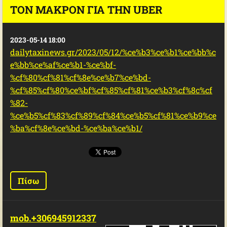
ΤΟΝ ΜΑΚΡΌΝ ΓΙΑ ΤΗΝ UBER
2023-05-14 18:00
dailytaxinews.gr/2023/05/12/%ce%b3%ce%b1%ce%bb%c
e%bb%ce%af%ce%b1-%ce%bf-
%cf%80%cf%81%cf%8e%ce%b7%ce%bd-
%cf%85%cf%80%ce%bf%cf%85%cf%81%ce%b3%cf%8c%cf
%82-
%ce%b5%cf%83%cf%89%cf%84%ce%b5%cf%81%ce%b9%ce
%ba%cf%8e%ce%bd-%ce%ba%ce%b1/
Πίσω
mob.+306945912337