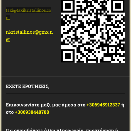
taxi@tax
ikristal
linos.co
m
nkristallinos@gmx.n
et
ΕΧΕΤΕ ΕΡΩΤΗΣΕΙΣ;
Επικοινωνίστε μαζί μας άμεσα στο
+306945912337
ή
στο
+306938448788
Για οποιαδήποτε άλλη πληροφορία, παρατήρηση ή