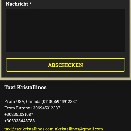
Nachricht *
Taxi Kristallinos
From USA, Canada (01130)6945912337
From Europe +306945912337
+302351021087
+306938448788
taxi@taxikristallinos.com nkristallinos@gmail.com