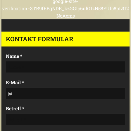
google-site-
verification=3TR9fEBgNDE_kzGGIp6ulG1zN58FUfc8pL312
NcAems
KONTAKT FORMULAR
Name *
E-Mail *
Betreff *