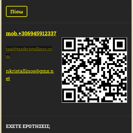
Πίσω
mob.+306945912337
taxi@tax
ikristal
linos.co
m
nkristallinos@gmx.n
et
ΕΧΕΤΕ ΕΡΩΤΗΣΕΙΣ;