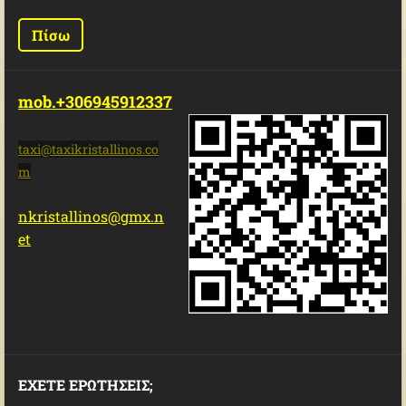
Πίσω
mob.+306945912337
taxi@tax
ikristal
linos.co
m
nkristallinos@gmx.n
et
ΕΧΕΤΕ ΕΡΩΤΗΣΕΙΣ;