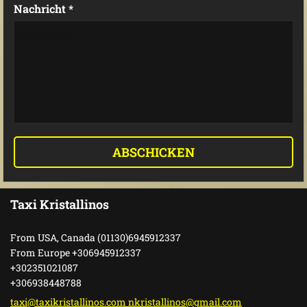
Nachricht *
Taxi Kristallinos
From USA, Canada (01130)6945912337
From Europe +306945912337
+302351021087
+306938448788
taxi@taxikristallinos.com nkristallinos@gmail.com