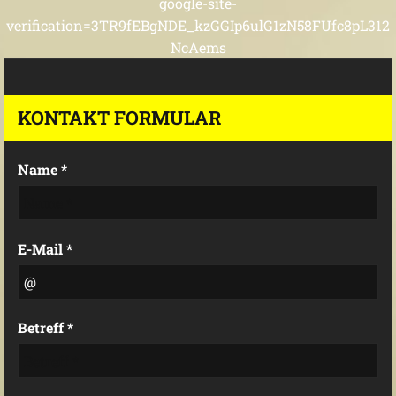
google-site-
verification=3TR9fEBgNDE_kzGGIp6ulG1zN58FUfc8pL312
NcAems
KONTAKT FORMULAR
Name *
E-Mail *
Betreff *