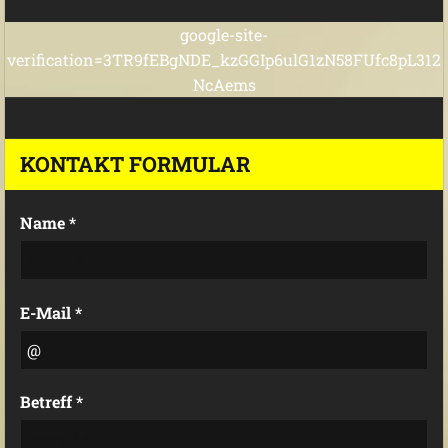
google-site-
verification=3TR9fEBgNDE_kzGGIp6ulG1zN58FUfc8pL312
NcAems
KONTAKT FORMULAR
Name *
E-Mail *
Betreff *