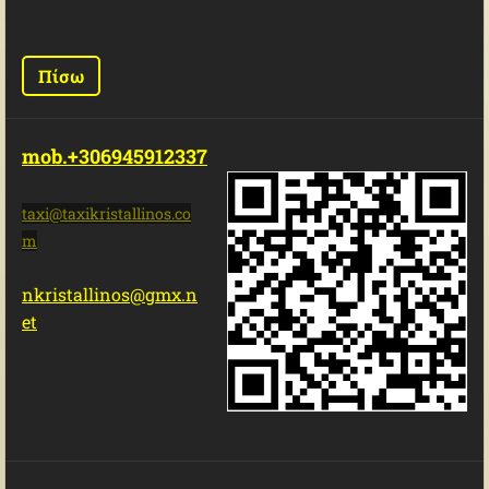
Πίσω
mob.+306945912337
taxi@tax
ikristal
linos.co
m
nkristallinos@gmx.n
et