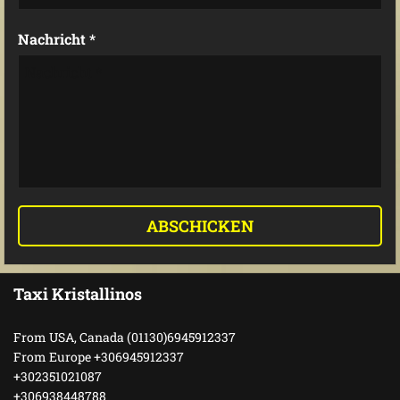
Nachricht *
Taxi Kristallinos
From USA, Canada (01130)6945912337
From Europe +306945912337
+302351021087
+306938448788