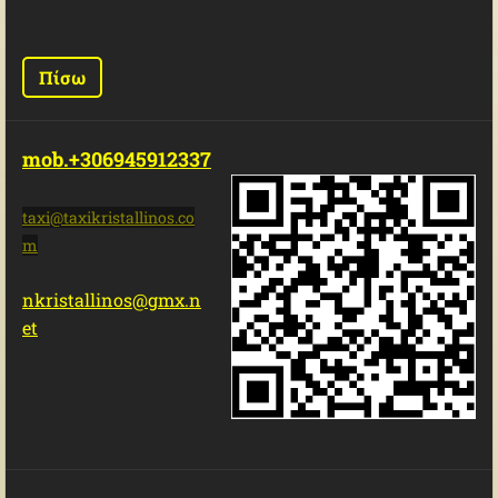
Πίσω
mob.+306945912337
taxi@tax
ikristal
linos.co
m
nkristallinos@gmx.n
et