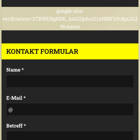
google-site-
verification=3TR9fEBgNDE_kzGGIp6ulG1zN58FUfc8pL312
NcAems
KONTAKT FORMULAR
Name *
E-Mail *
Betreff *