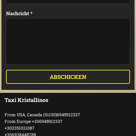
Nachricht *
Taxi Kristallinos
From USA, Canada (01130)6945912337
From Europe +306945912337
+302351021087
+306938448788