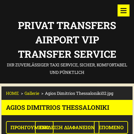
PRIVAT TRANSFERS
AIRPORT VIP
TRANSFER SERVICE
IHR ZUVERLÄSSIGER TAXI SERVICE, SICHER, KOMFORTABEL
UND PÜNKTLICH
HOME
>
Gallerie
>
Agios Dimitrios Thessaloniki02.jpg
AGIOS DIMITRIOS THESSALONIKI
ΠΡΟΗΓΟΎΜΕΝΟ
ΕΠΊΔΕΙΞΗ ΔΙΑΦΑΝΕΙΏΝ
ΕΠΌΜΕΝΟ