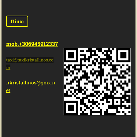
Πίσω
mob.+306945912337
taxi@tax
ikristal
linos.co
m
nkristallinos@gmx.n
et