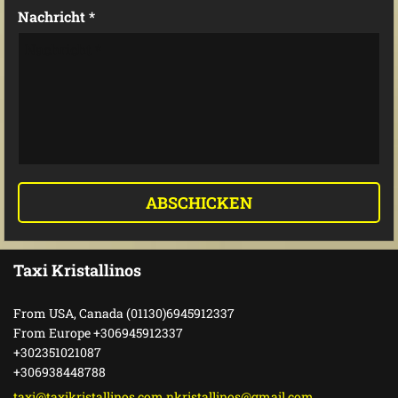
Nachricht *
Taxi Kristallinos
From USA, Canada (01130)6945912337
From Europe +306945912337
+302351021087
+306938448788
taxi@taxikristallinos.com nkristallinos@gmail.com