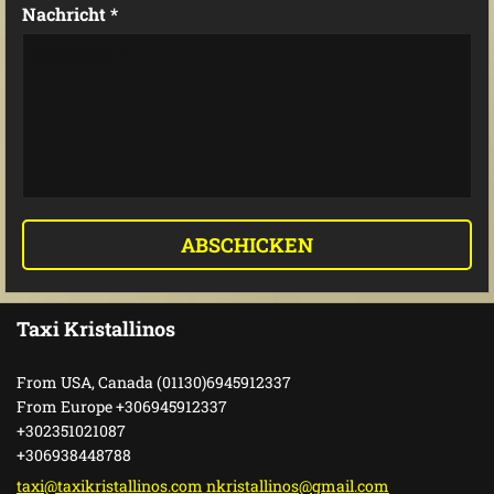
Nachricht *
Taxi Kristallinos
From USA, Canada (01130)6945912337
From Europe +306945912337
+302351021087
+306938448788
taxi@taxikristallinos.com nkristallinos@gmail.com