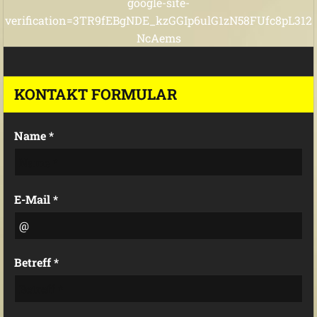
google-site-
verification=3TR9fEBgNDE_kzGGIp6ulG1zN58FUfc8pL312
NcAems
KONTAKT FORMULAR
Name *
E-Mail *
Betreff *