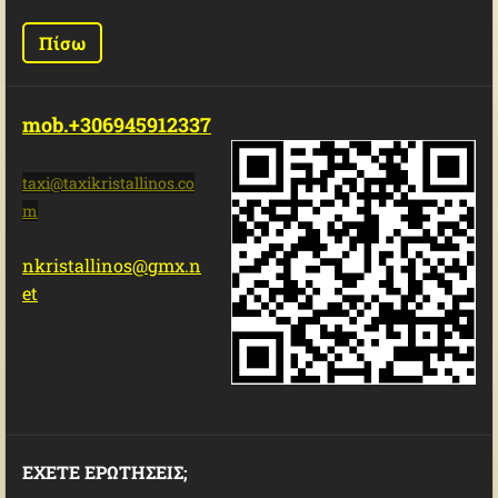
Πίσω
mob.+306945912337
taxi@tax
ikristal
linos.co
m
nkristallinos@gmx.n
et
ΕΧΕΤΕ ΕΡΩΤΗΣΕΙΣ;