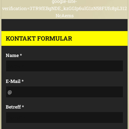
google-site-
verification=3TR9fEBgNDE_kzGGIp6ulG1zN58FUfc8pL312
NcAems
KONTAKT FORMULAR
Name *
E-Mail *
Betreff *