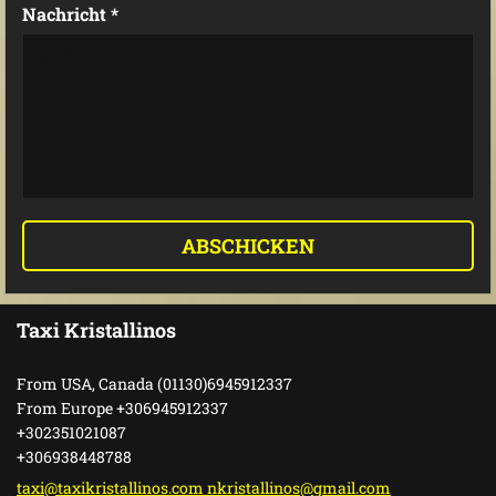
Nachricht *
Taxi Kristallinos
From USA, Canada (01130)6945912337
From Europe +306945912337
+302351021087
+306938448788
taxi@taxikristallinos.com nkristallinos@gmail.com