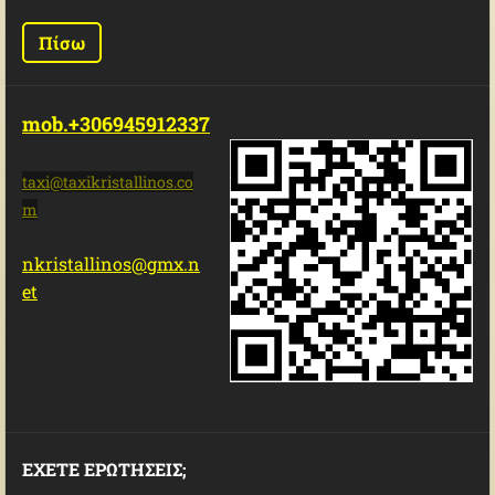
Πίσω
mob.+306945912337
taxi@tax
ikristal
linos.co
m
nkristallinos@gmx.n
et
ΕΧΕΤΕ ΕΡΩΤΗΣΕΙΣ;